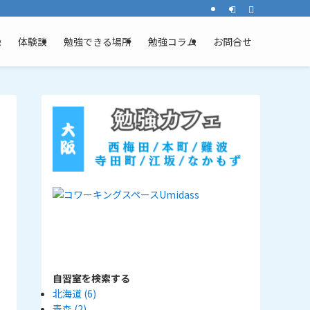
ム
体験談
勉強できる場所
勉強コラム
お問合せ
自習室を検索する
北海道
(6)
青森
(2)