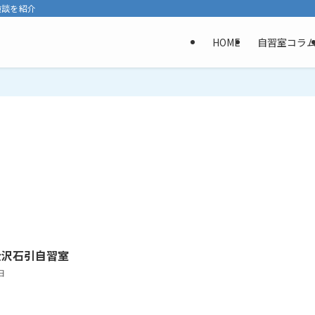
験談を紹介
HOME
自習室コラ
e 金沢石引自習室
日