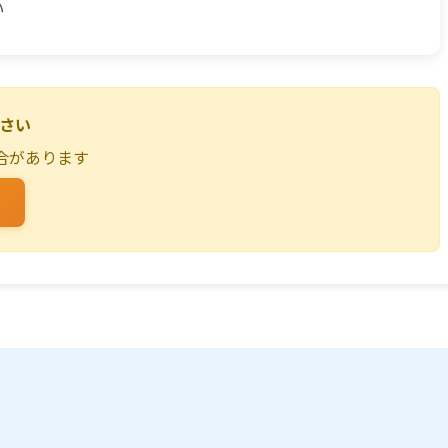
い
ださい
合があります
る