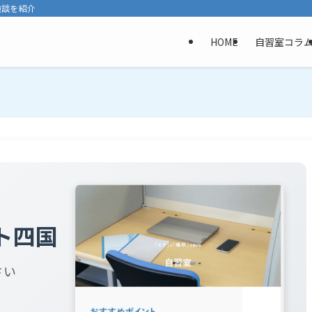
験談を紹介
HOME
自習室コラ
ト四国
さい