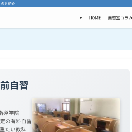
験談を紹介
HOME
自習室コラ
 駅前自習
指導学院
席限定の有料自習
、重たい教科