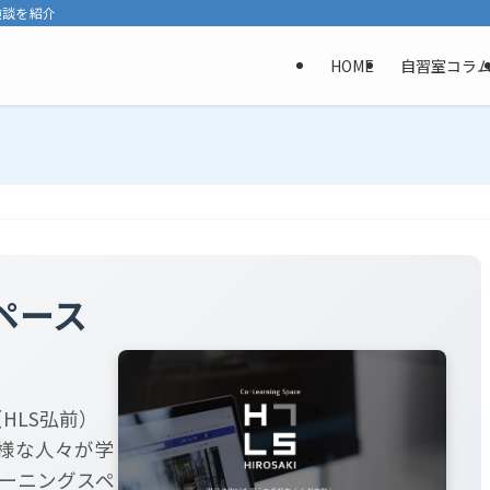
験談を紹介
HOME
自習室コラ
ペース
弘前（HLS弘前）
様な人々が学
ーニングスペ