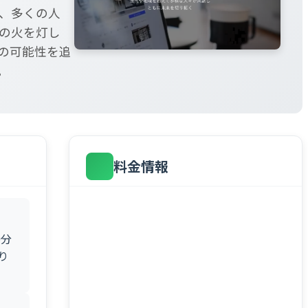
に、多くの人
の火を灯し
共にその可能性を追
。
料金情報
0分
り