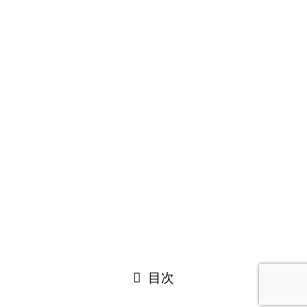
自習室使い方ガイドへようこそ
掲載の申し込み
運営会社情報
自習室コラム
成功事例
失敗事例
自習室の選び方
勉強できる場所
©
自習室ガイド.COM.
閉じる
目次
閉じる