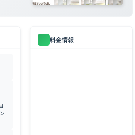
料金情報
目
ン