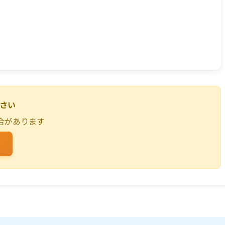
ださい
合があります
る