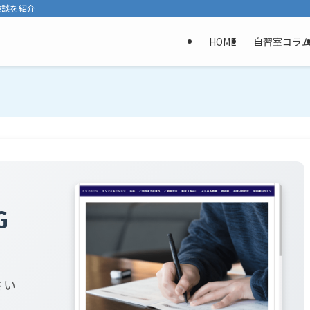
験談を紹介
HOME
自習室コラ
G
さい