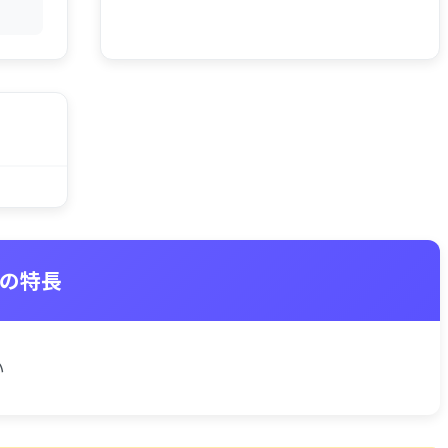
IOの特長
い