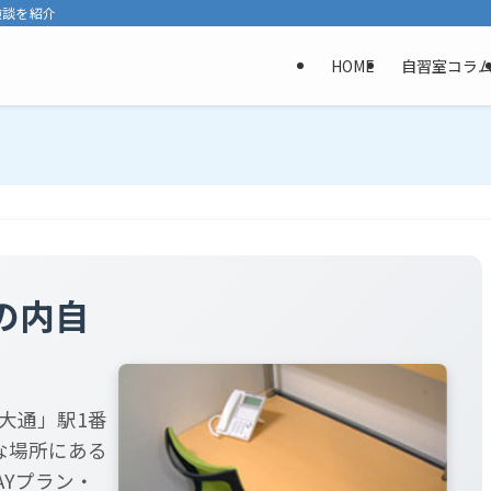
験談を紹介
HOME
自習室コラ
の内自
大通」駅1番
な場所にある
AYプラン・