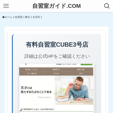
自習室ガイド.COM
ホーム
自習室
東京
文京区
有料自習室CUBE3号店
詳細は公式HPをご確認ください