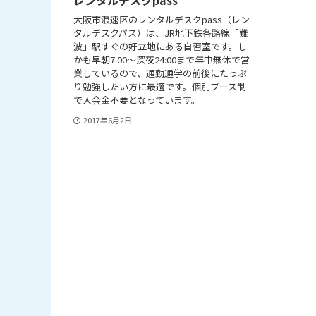
大阪市浪速区のレンタルデスクpass（レン
タルデスクパス）は、JR地下鉄各路線「難
波」駅すぐの好立地にある自習室です。し
かも早朝7:00～深夜24:00まで年中無休で営
業しているので、通勤通学の前後にたっぷ
り勉強したい方に最適です。個別ブース制
で入会金不要となっています。
2017年6月2日