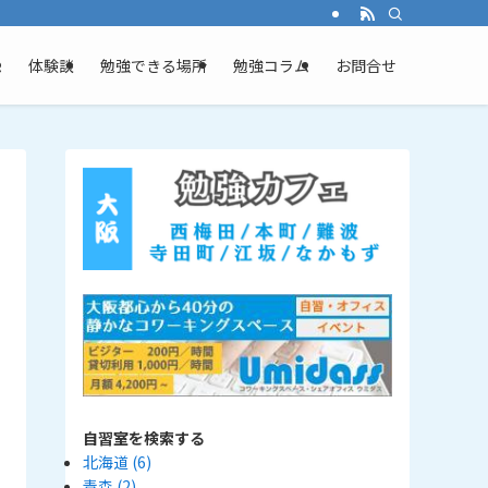
ム
体験談
勉強できる場所
勉強コラム
お問合せ
自習室を検索する
北海道
(6)
青森
(2)