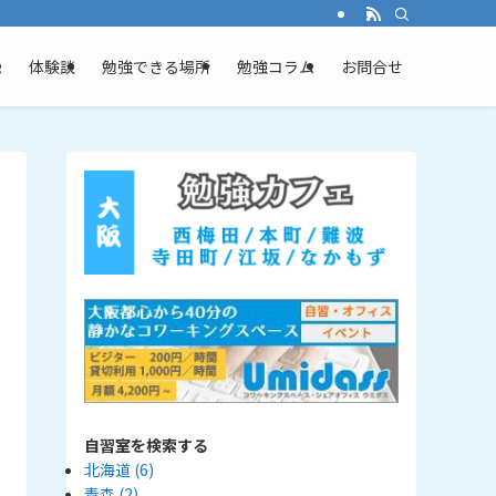
ム
体験談
勉強できる場所
勉強コラム
お問合せ
自習室を検索する
北海道
(6)
青森
(2)