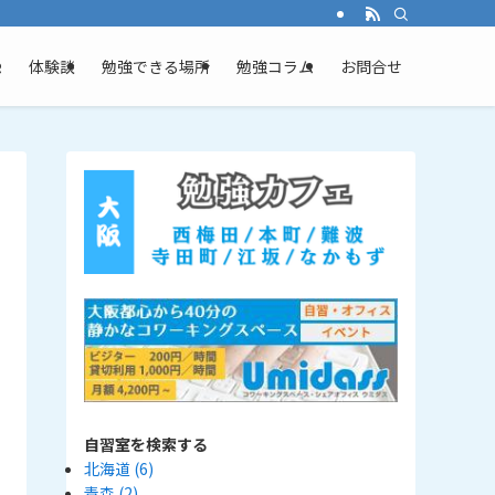
ム
体験談
勉強できる場所
勉強コラム
お問合せ
自習室を検索する
北海道
(6)
青森
(2)