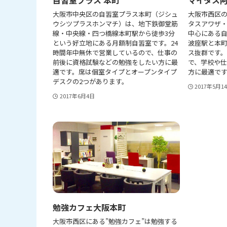
大阪市中央区の自習室プラス本町（ジシュ
大阪市西区
ウシツプラスホンマチ）は、地下鉄御堂筋
タスアワザ
線・中央線・四つ橋線本町駅から徒歩3分
中心にある
という好立地にある月額制自習室です。24
波座駅と本町
時間年中無休で営業しているので、仕事の
ス抜群です。
前後に資格試験などの勉強をしたい方に最
で、学校や
適です。席は個室タイプとオープンタイプ
方に最適です
デスクの2つがあります。
2017年5月1
2017年6月4日
勉強カフェ大阪本町
大阪市西区にある”勉強カフェ”は勉強する