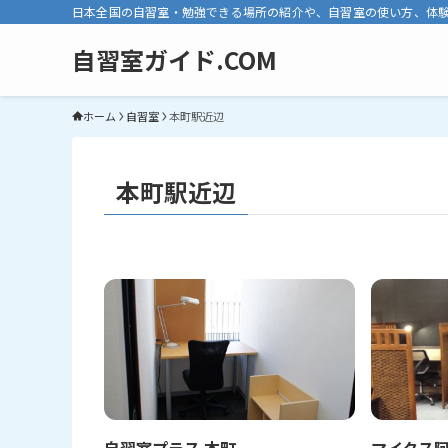
日本全国の自習室・勉強できる場所の紹介や、自習室の使い方、体
自習室ガイド.COM
ホーム
自習室
本町駅近辺
本町駅近辺
自習室プラス 本町
マイタス