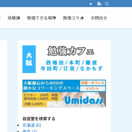
ム
体験談
勉強できる場所
勉強コラム
お問合せ
自習室を検索する
北海道
(6)
青森
(2)