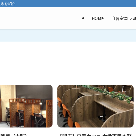
験談を紹介
HOME
自習室コラ
阿波座（本町）
【閉店】自習カフェ 女性専用本町