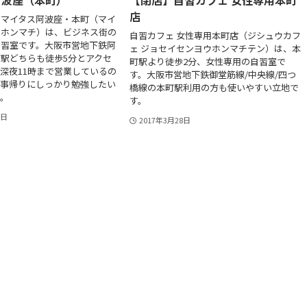
店
のマイタス阿波座・本町（マイ
・ホンマチ）は、ビジネス街の
自習カフェ 女性専用本町店（ジシュウカフ
自習室です。大阪市営地下鉄阿
ェ ジョセイセンヨウホンマチテン）は、本
駅どちらも徒歩5分とアクセ
町駅より徒歩2分、女性専用の自習室で
深夜11時まで営業しているの
す。大阪市営地下鉄御堂筋線/中央線/四つ
仕事帰りにしっかり勉強したい
橋線の本町駅利用の方も使いやすい立地で
。
す。
4日
2017年3月28日