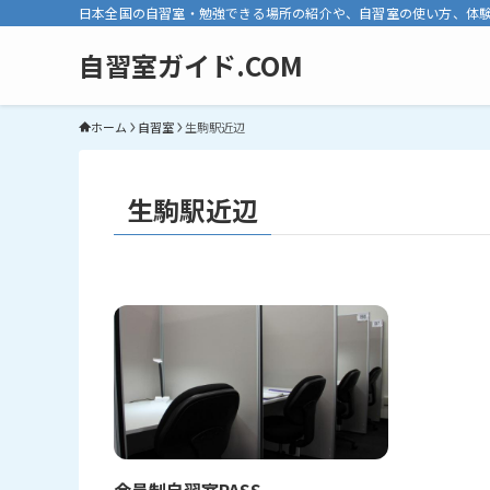
日本全国の自習室・勉強できる場所の紹介や、自習室の使い方、体
自習室ガイド.COM
ホーム
自習室
生駒駅近辺
生駒駅近辺
会員制自習室PASS