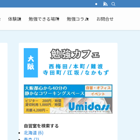
ム
体験談
勉強できる場所
勉強コラム
お問合せ
自習室を検索する
北海道
(6)
青森
(2)