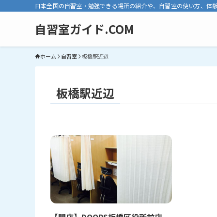
日本全国の自習室・勉強できる場所の紹介や、自習室の使い方、体
自習室ガイド.COM
ホーム
自習室
板橋駅近辺
板橋駅近辺
【閉店】DOORS板橋区役所前店