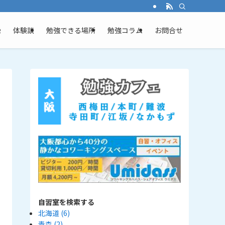
ム
体験談
勉強できる場所
勉強コラム
お問合せ
自習室を検索する
北海道
(6)
青森
(2)