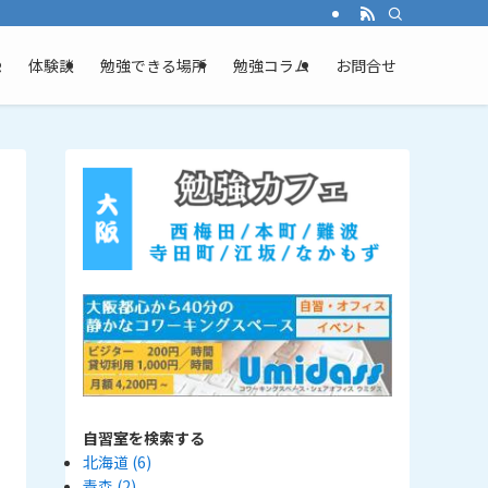
ム
体験談
勉強できる場所
勉強コラム
お問合せ
自習室を検索する
北海道
(6)
青森
(2)