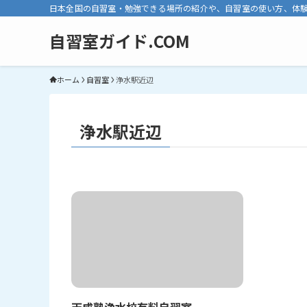
日本全国の自習室・勉強できる場所の紹介や、自習室の使い方、体
自習室ガイド.COM
ホーム
自習室
浄水駅近辺
浄水駅近辺
天成塾浄水校有料自習室