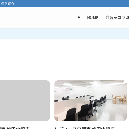
験談を紹介
HOME
自習室コラ
室 梅田中崎店
レディース自習室 梅田中崎店