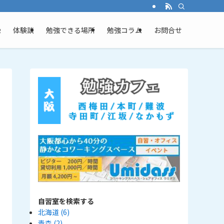
ム
体験談
勉強できる場所
勉強コラム
お問合せ
自習室を検索する
北海道
(6)
青森
(2)