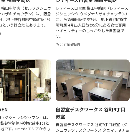
 梅田中崎店（セルフジシュウ
レディース自習室 梅田中崎店（レディース
ナカザキチョウテン）は、阪急
ジシュウシツ ウメダナカザキチョウテン）
分、地下鉄谷町線中崎町駅4号
は、阪急梅田駅徒歩7分、 地下鉄谷町線中
分という好立地にあります。
崎町駅 4号出入口徒歩5分にある女性専用
セキュリティーのしっかりした自習室で
日
す。
2017年4月8日
VEN
自習室デスクワークス 谷町9丁目
教室
VEN（ジシュウシツセブン）は、
鉄御堂筋線 中津駅徒歩1分と
自習室デスクワークス 谷町9丁目教室（ジ
地です。umedaエリアからも
シュウシツデスクワークス タニマチ９チョ