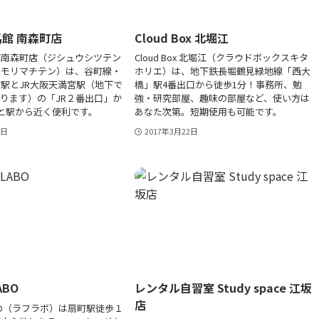
館 南森町店
Cloud Box 北堀江
館南森町店（ジシュウシツテン
Cloud Box 北堀江（クラウドボックスキタ
ミモリマチテン）は、谷町線・
ホリエ）は、地下鉄長堀鶴見緑地線「西大
駅とJR大阪天満宮駅（地下で
橋」駅4番出口から徒歩1分！事務所、勉
ります）の「JR２番出口」か
強・研究部屋、趣味の部屋など、使い方は
と駅から近く便利です。
あなた次第。短期使用も可能です。
4日
2017年3月22日
ABO
レンタル自習室 Study space 江坂
店
ABO（ラフラボ）は扇町駅徒歩１