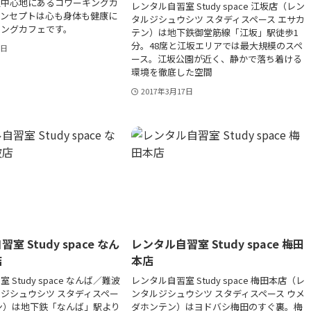
阪中心地にあるコワーキングカ
レンタル自習室 Study space 江坂店（レン
コンセプトは心も身体も健康に
タルジシュウシツ スタディスペース エサカ
キングカフェです。
テン）は地下鉄御堂筋線「江坂」駅徒歩1
分。48席と江坂エリアでは最大規模のスペ
7日
ース。江坂公園が近く、静かで落ち着ける
環境を徹底した空間
2017年3月17日
室 Study space なん
レンタル自習室 Study space 梅田
店
本店
Study space なんば／難波
レンタル自習室 Study space 梅田本店（レ
ジシュウシツ スタディスペー
ンタルジシュウシツ スタディスペース ウメ
ン）は地下鉄「なんば」駅より
ダホンテン）はヨドバシ梅田のすぐ裏。梅