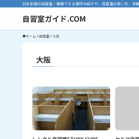
日本全国の自習室・勉強できる場所の紹介や、自習室の使い方、体
自習室ガイド.COM
ホーム
自習室
大阪
大阪
レンタル自習室STUDY CUBE
セルフ自習