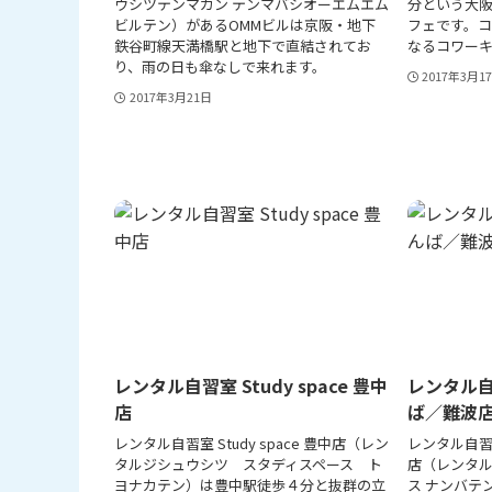
ウシツテンマカン テンマバシオーエムエム
分という大
ビルテン）があるOMMビルは京阪・地下
フェです。
鉄谷町線天満橋駅と地下で直結されてお
なるコワー
り、雨の日も傘なしで来れます。
2017年3月1
2017年3月21日
レンタル自習室 Study space 豊中
レンタル自習
店
ば／難波
レンタル自習室 Study space 豊中店（レン
レンタル自習室 
タルジシュウシツ スタディスペース ト
店（レンタル
ヨナカテン）は豊中駅徒歩４分と抜群の立
ス ナンバテ