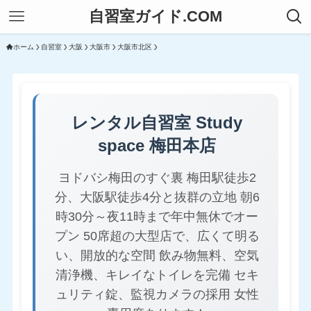
自習室ガイド.COM
ホーム
自習室
大阪
大阪市
大阪市北区
レンタル自習室 Study
space 梅田本店
ヨドバシ梅田のすぐ裏 梅田駅徒歩2
分、大阪駅徒歩4分と抜群の立地 朝6
時30分～夜11時まで年中無休でオー
プン 50席超の大型店で、広くて明る
い、開放的な空間 飲み物無料、空気
清浄機、キレイなトイレを完備 セキ
ュリティ錠、監視カメラの採用 女性